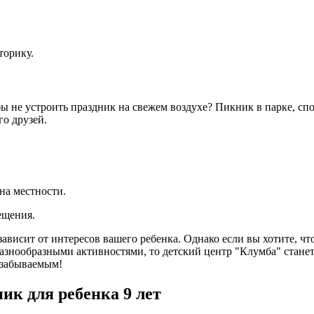
.
м.
оторику.
бы не устроить праздник на свежем воздухе? Пикник в парке, с
го друзей.
 на местности.
мещения.
ависит от интересов вашего ребенка. Однако если вы хотите, ч
азнообразными активностями, то детский центр "Клумба" стан
незабываемым!
ик для ребенка 9 лет