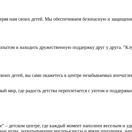
еряя нам своих детей. Мы обеспечиваем безопасную и защищенну
опытом и находить дружественную поддержку друг у друга. "Клум
оих детей, вы сами окажетесь в центре незабываемых впечатлен
лый мир, где радость детства переплетается с уютом и поддержко
е" – детском центре, где каждый момент наполнен весельем и 
ьные игры, захватывающие мастер-классы и яркие праздники, н