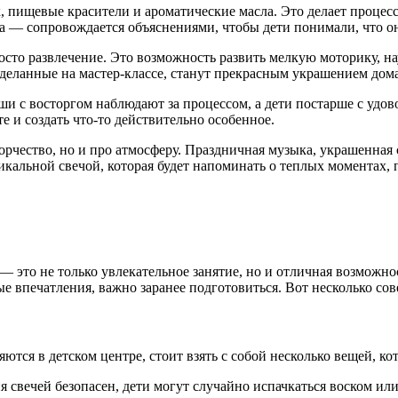
 пищевые красители и ароматические масла. Это делает процесс
ра — сопровождается объяснениями, чтобы дети понимали, что 
сто развлечение. Это возможность развить мелкую моторику, нау
 сделанные на мастер-классе, станут прекрасным украшением дом
ыши с восторгом наблюдают за процессом, а дети постарше с удо
е и создать что-то действительно особенное.
ворчество, но и про атмосферу. Праздничная музыка, украшенная 
никальной свечой, которая будет напоминать о теплых моментах,
 это не только увлекательное занятие, но и отличная возможнос
ые впечатления, важно заранее подготовиться. Вот несколько со
яются в детском центре, стоит взять с собой несколько вещей, 
я свечей безопасен, дети могут случайно испачкаться воском ил