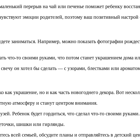
и маленький перерыв на чай или печенье поможет ребенку восст
 чувствуют эмоции родителей, поэтому ваш позитивный настрой 
удете заниматься. Например, можно показать фотографии рождест
здать что-то своими руками, что потом станет украшением дома 
 свечу он хотел бы сделать — с узорами, блестками или аромато
о как украшение, но и как часть новогоднего декора. Вот неско
ютную атмосферу и станут центром внимания.
узей. Ребенок будет гордиться, что сделал что-то своими руками
веточки, шишки или гирлянды.
тесь всей семьей, обсудите планы и отправляйтесь в детский цен