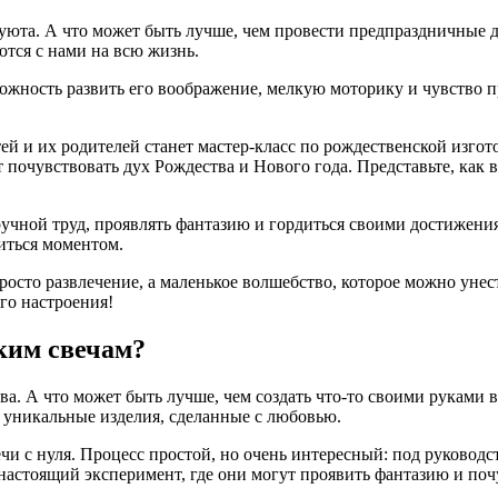
 уюта. А что может быть лучше, чем провести предпраздничные 
ются с нами на всю жизнь.
зможность развить его воображение, мелкую моторику и чувство 
й и их родителей станет мастер-класс по рождественской изгото
очувствовать дух Рождества и Нового года. Представьте, как вы
ь ручной труд, проявлять фантазию и гордиться своими достижен
диться моментом.
осто развлечение, а маленькое волшебство, которое можно унест
его настроения!
ским свечам?
ва. А что может быть лучше, чем создать что-то своими руками 
 и уникальные изделия, сделанные с любовью.
вечи с нуля. Процесс простой, но очень интересный: под руково
 настоящий эксперимент, где они могут проявить фантазию и п