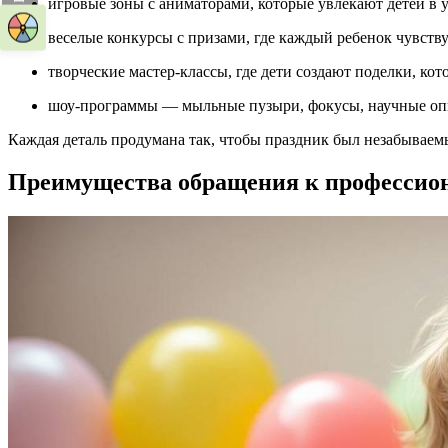
игровые зоны с аниматорами, которые увлекают детей в
веселые конкурсы с призами, где каждый ребенок чувству
творческие мастер-классы, где дети создают поделки, ко
шоу-программы — мыльные пузыри, фокусы, научные оп
Каждая деталь продумана так, чтобы праздник был незабываем
Преимущества обращения к професси