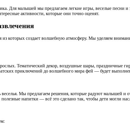
ка. Для малышей мы предлагаем легкие игры, веселые песни и 
нтересные активности, которые они точно оценят.
развлечения
ая из которых создает волшебную атмосферу. Мы уделяем вниман
 взрослых. Тематический декор, воздушные шары, праздничные г
атских приключений до волшебного мира фей — будет выполнен
ть веселья. Мы предлагаем решения, которые радуют малышей и 
полезные напитки — всё это сделано так, чтобы дети могли насл
аем: